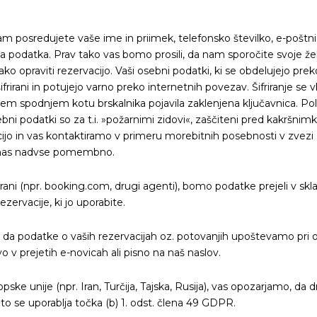
am posredujete vaše ime in priimek, telefonsko številko, e-poštni 
odatka. Prav tako vas bomo prosili, da nam sporočite svoje želje
ko opraviti rezervacijo. Vaši osebni podatki, ki se obdelujejo pr
frirani in potujejo varno preko internetnih povezav. Šifriranje s
em spodnjem kotu brskalnika pojavila zaklenjena ključavnica. Pol
sebni podatki so za t.i. »požarnimi zidovi«, zaščiteni pred kakršni
jo in vas kontaktiramo v primeru morebitnih posebnosti v zvezi 
 za nas nadvse pomembno.
trani (npr. booking.com, drugi agenti), bomo podatke prejeli v sk
ervacije, ki jo uporabite.
i, da podatke o vaših rezervacijah oz. potovanjih upoštevamo pri o
 v prejetih e-novicah ali pisno na naš naslov.
opske unije (npr. Iran, Turčija, Tajska, Rusija), vas opozarjamo, d
to se uporablja točka (b) 1. odst. člena 49 GDPR.