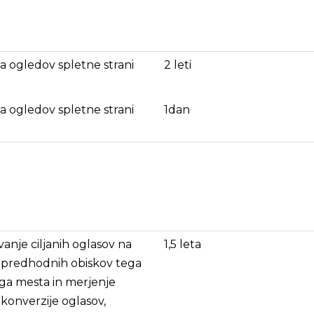
ka ogledov spletne strani
2 leti
ka ogledov spletne strani
1dan
anje ciljanih oglasov na
1,5 leta
 predhodnih obiskov tega
ga mesta in merjenje
 konverzije oglasov,