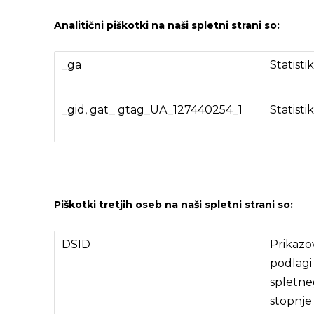
Analitični piškotki na naši spletni strani so:
_ga
Statisti
_gid, gat_ gtag_UA_127440254_1
Statisti
Piškotki tretjih oseb na naši spletni strani so:
DSID
Prikazov
podlagi
spletne
stopnje