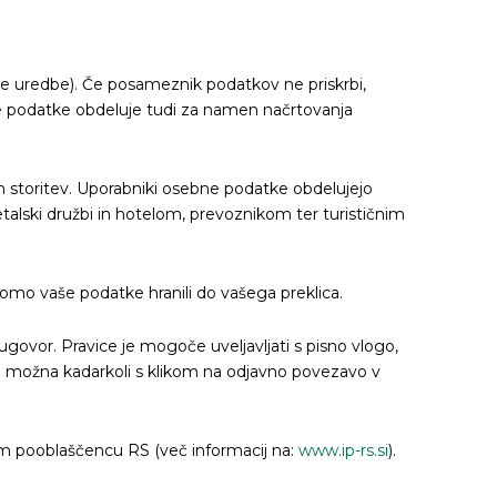
šne uredbe). Če posameznik podatkov ne priskrbi,
ne podatke obdeluje tudi za namen načrtovanja
ih storitev. Uporabniki osebne podatke obdelujejo
talski družbi in hotelom, prevoznikom ter turističnim
 bomo vaše podatke hranili do vašega preklica.
govor. Pravice je mogoče uveljavljati s pisno vlogo,
 je možna kadarkoli s klikom na odjavno povezavo v
em pooblaščencu RS (več informacij na:
www.ip-rs.si
).