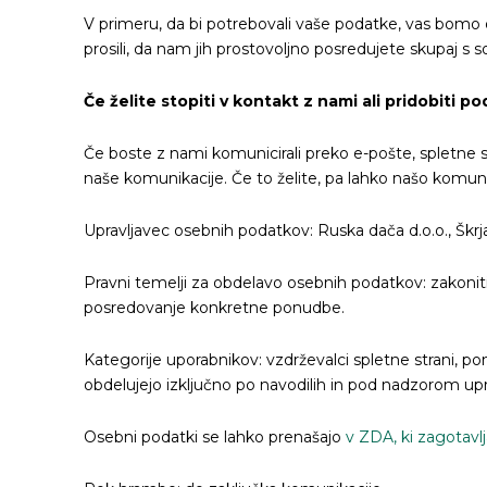
V primeru, da bi potrebovali vaše podatke, vas bomo o
prosili, da nam jih prostovoljno posredujete skupaj s 
Če želite stopiti v kontakt z nami ali pridobiti 
Če boste z nami komunicirali preko e-pošte, spletne s
naše komunikacije. Če to želite, pa lahko našo komuni
Upravljavec osebnih podatkov: Ruska dača d.o.o., Škrj
Pravni temelji za obdelavo osebnih podatkov: zakoniti
posredovanje konkretne ponudbe.
Kategorije uporabnikov: vzdrževalci spletne strani, po
obdelujejo izključno po navodilih in pod nadzorom upr
Osebni podatki se lahko prenašajo
v ZDA, ki zagotavlj