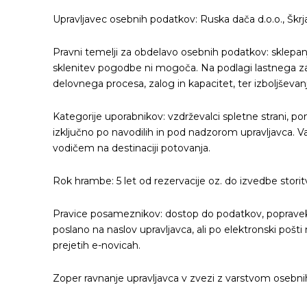
Upravljavec osebnih podatkov: Ruska dača d.o.o., Škrj
Pravni temelji za obdelavo osebnih podatkov: sklepanj
sklenitev pogodbe ni mogoča. Na podlagi lastnega za
delovnega procesa, zalog in kapacitet, ter izboljševan
Kategorije uporabnikov: vzdrževalci spletne strani, p
izključno po navodilih in pod nadzorom upravljavca. 
vodičem na destinaciji potovanja.
Rok hrambe: 5 let od rezervacije oz. do izvedbe storit
Pravice posameznikov: dostop do podatkov, popravek, 
poslano na naslov upravljavca, ali po elektronski poš
prejetih e-novicah.
Zoper ravnanje upravljavca v zvezi z varstvom osebn