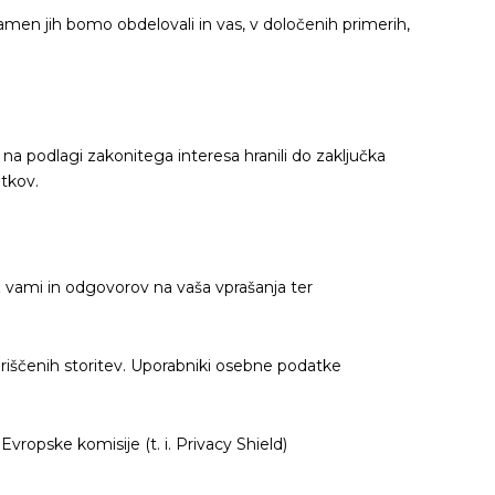
amen jih bomo obdelovali in vas, v določenih primerih,
a podlagi zakonitega interesa hranili do zaključka
atkov.
z vami in odgovorov na vaša vprašanja ter
koriščenih storitev. Uporabniki osebne podatke
vropske komisije (t. i. Privacy Shield)