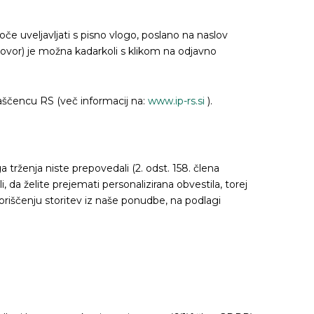
e uveljavljati s pisno vlogo, poslano na naslov
govor) je možna kadarkoli s klikom na odjavno
laščencu RS (več informacij na:
www.ip-rs.si
).
trženja niste prepovedali (2. odst. 158. člena
 da želite prejemati personalizirana obvestila, torej
oriščenju storitev iz naše ponudbe, na podlagi