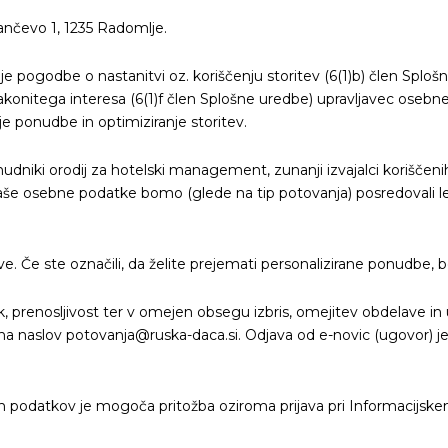
ančevo 1, 1235 Radomlje.
e pogodbe o nastanitvi oz. koriščenju storitev (6(1)b) člen Splo
konitega interesa (6(1)f člen Splošne uredbe) upravljavec oseb
je ponudbe in optimiziranje storitev.
onudniki orodij za hotelski management, zunanji izvajalci koriščen
Vaše osebne podatke bomo (glede na tip potovanja) posredovali le
ve. Če ste označili, da želite prejemati personalizirane ponudbe,
prenosljivost ter v omejen obsegu izbris, omejitev obdelave in u
ti na naslov potovanja@ruska-daca.si. Odjava od e-novic (ugovor)
ih podatkov je mogoča pritožba oziroma prijava pri Informacijsk