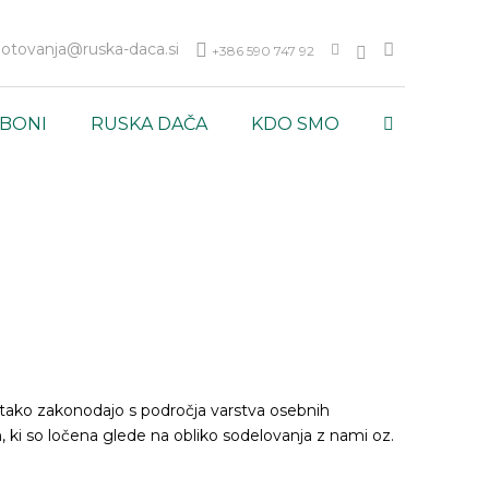
otovanja@ruska-daca.si
+386 590 747 92
 BONI
RUSKA DAČA
KDO SMO
e tako zakonodajo s področja varstva osebnih
, ki so ločena glede na obliko sodelovanja z nami oz.