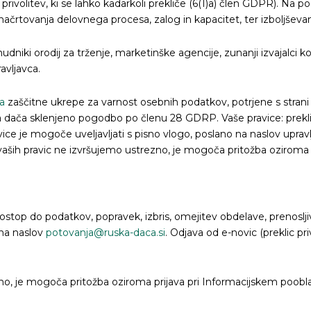
ivolitev, ki se lahko kadarkoli prekliče (6(1)a) člen GDPR). Na p
rtovanja delovnega procesa, zalog in kapacitet, ter izboljševan
nudniki orodij za trženje, marketinške agencije, zunanji izvajalci 
avljavca.
a
zaščitne ukrepe za varnost osebnih podatkov, potrjene s strani Ev
ka dača sklenjeno pogodbo po členu 28 GDRP. Vaše pravice: prekli
vice je mogoče uveljavljati s pisno vlogo, poslano na naslov upravlj
a vaših pravic ne izvršujemo ustrezno, je mogoča pritožba ozirom
ostop do podatkov, popravek, izbris, omejitev obdelave, prenosljiv
 na naslov
potovanja@ruska-daca.si
. Odjava od e-novic (preklic p
ezno, je mogoča pritožba oziroma prijava pri Informacijskem poob