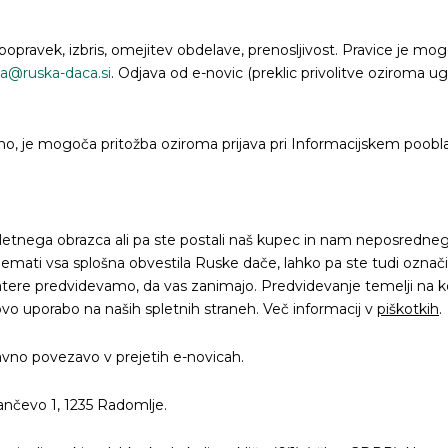
ravek, izbris, omejitev obdelave, prenosljivost. Pravice je mogoč
a@ruska-daca.si
. Odjava od e-novic (preklic privolitve oziroma u
ezno, je mogoča pritožba oziroma prijava pri Informacijskem poob
letnega obrazca ali pa ste postali naš kupec in nam neposrednega 
emati vsa splošna obvestila Ruske dače, lahko pa ste tudi označili,
katere predvidevamo, da vas zanimajo. Predvidevanje temelji na k
hovo uporabo na naših spletnih straneh. Več informacij v
piškotkih
.
avno povezavo v prejetih e-novicah.
ančevo 1, 1235 Radomlje.