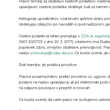
Pravni temelji za obdelavo osebnih podatkov: osebna pr
upravljavec osebne podatke obdeluje tudi za namen nač
Kategorije uporabnikov: vzdrževalci spletne strani, po
obdelujejo izključno po navodilih in pod nadzorom upr
Osebni podatki se lahko prenašajo v
ZDA, ki zagotavlj
0601-3/2017/2 z dne 20. 3. 2017), s katerimi ima Rus
popravek, izbris, omejitev obdelave, prenosljivost. Pra
naslov
potovanja@ruska-daca.si
. Če boste ocenili, d
Rok hrambe: do preklica privolitve.
Pravice posameznikov: preklic privolitve oz. ugovor, d
poslano na naslov upravljavca, ali po elektronski pošti
na odjavno povezavo v prejetih e-novicah.
Če boste ocenili, da vaših pravic ne izvršujemo ustr