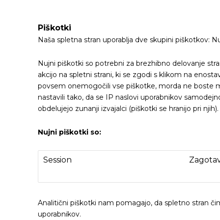
Piškotki
Naša spletna stran uporablja dve skupini piškotkov: Nuj
Nujni piškotki so potrebni za brezhibno delovanje stran
akcijo na spletni strani, ki se zgodi s klikom na eno
povsem onemogočili vse piškotke, morda ne boste mogli pr
nastavili tako, da se IP naslovi uporabnikov samodejno
obdelujejo zunanji izvajalci (piškotki se hranijo pri n
Nujni piškotki so:
Session
Zagotav
Analitični piškotki nam pomagajo, da spletno stran čim
uporabnikov.