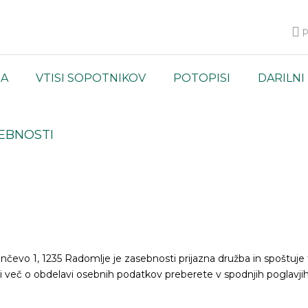
p
JA
VTISI SOPOTNIKOV
POTOPISI
DARILNI
SEBNOSTI
ančevo 1, 1235 Radomlje je zasebnosti prijazna družba in spoštuj
si več o obdelavi osebnih podatkov preberete v spodnjih poglavjih