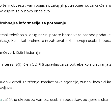
 tem obvestili, vam pojasnili, zakaj jih potrebujemo, za kakšen n
soglasjem za njihovo obdelavo.
podrobnejše informacije za potovanje
trani, telefona ali drug način, potem bomo vaše osebne podatke n
kacijo kadarkoli prekinete in zahtevate izbris svojih osebnih pod
ančevo 1, 1235 Radomlje.
 interes (6(1)f člen GDPR) upravljavca za potrebe komuniciranja 
nudniki orodij za trženje, marketinške agencije, zunanji izvajalci 
avljavca.
a
zaščitne ukrepe za varnost osebnih podatkov, potrjene s strani E