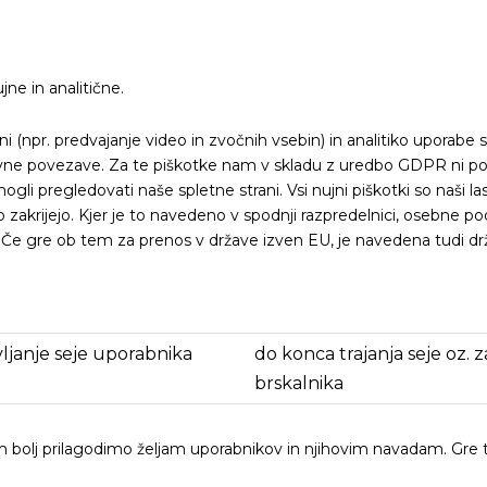
ne in analitične.
i (npr. predvajanje video in zvočnih vsebin) in analitiko uporabe s
stavne povezave. Za te piškotke nam v skladu z uredbo GDPR ni pot
egledovati naše spletne strani. Vsi nujni piškotki so naši lastni p
 zakrijejo. Kjer je to navedeno v spodnji razpredelnici, osebne p
jih). Če gre ob tem za prenos v države izven EU, je navedena tudi dr
ljanje seje uporabnika
do konca trajanja seje oz. z
brskalnika
 bolj prilagodimo željam uporabnikov in njihovim navadam. Gre tor