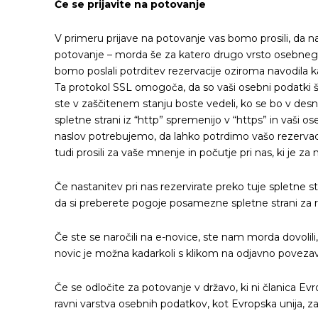
Če se prijavite na potovanje
V primeru prijave na potovanje vas bomo prosili, da n
potovanje – morda še za katero drugo vrsto osebnega p
bomo poslali potrditev rezervacije oziroma navodila ka
Ta protokol SSL omogoča, da so vaši osebni podatki ši
ste v zaščitenem stanju boste vedeli, ko se bo v desn
spletne strani iz “http” spremenijo v “https” in vaši o
naslov potrebujemo, da lahko potrdimo vašo rezervaci
tudi prosili za vaše mnenje in počutje pri nas, ki je
Če nastanitev pri nas rezervirate preko tuje spletne s
da si preberete pogoje posamezne spletne strani za rez
Če ste se naročili na e-novice, ste nam morda dovolil
novic je možna kadarkoli s klikom na odjavno povezavo
Če se odločite za potovanje v državo, ki ni članica Evr
ravni varstva osebnih podatkov, kot Evropska unija, za