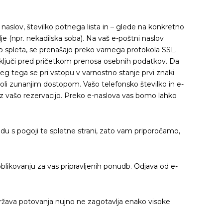
naslov, številko potnega lista in – glede na konkretno
 (npr. nekadilska soba). Na vaš e-poštni naslov
eko spleta, se prenašajo preko varnega protokola SSL.
e vključi pred pričetkom prenosa osebnih podatkov. Da
eg tega se pri vstopu v varnostno stanje prvi znaki
mkoli zunanjim dostopom. Vašo telefonsko številko in e-
z vašo rezervacijo. Preko e-naslova vas bomo lahko
ladu s pogoji te spletne strani, zato vam priporočamo,
blikovanju za vas pripravljenih ponudb. Odjava od e-
a država potovanja nujno ne zagotavlja enako visoke