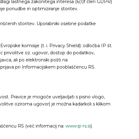
odlagi lastnega zakonitega interesa (6(1)f člen GDPR)
je ponudbe in optimiziranje storitev.
koriščenih storitev. Uporabniki osebne podatke
ropske komisije (t. i. Privacy Shield): odločba IP št.
c privolitve oz. ugovor, dostop do podatkov,
avca, ali po elektronski pošti na
a prijava pri Informacijskem pooblaščencu RS.
ost. Pravice je mogoče uveljavljati s pisno vlogo,
rivolitve oziroma ugovor) je možna kadarkoli s klikom
laščencu RS (več informacij na:
www.ip-rs.si
).