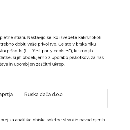
pletne strani. Nastavijo se, ko izvedete kakršnokoli
rebno dobiti vaše privolitve. Če ste v brskalniku
iškotki (t. i. “first party cookies”), ki smo jih
odatke, ki jih obdelujemo z uporabo piškotkov, za nas
žava in uporabljen zaščitni ukrep.
aprtja
Ruska dača d.o.o.
ej za analitiko obiska spletne strani in navad njenih