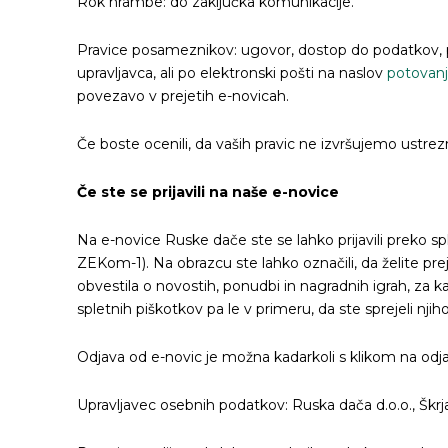
Rok hrambe: do zaključka komunikacije.
Pravice posameznikov: ugovor, dostop do podatkov, pop
upravljavca, ali po elektronski pošti na naslov
potovanj
povezavo v prejetih e-novicah.
Če boste ocenili, da vaših pravic ne izvršujemo ustr
Če ste se prijavili na naše e-novice
Na e-novice Ruske dače ste se lahko prijavili preko sp
ZEKom-1). Na obrazcu ste lahko označili, da želite prej
obvestila o novostih, ponudbi in nagradnih igrah, za 
spletnih piškotkov pa le v primeru, da ste sprejeli nji
Odjava od e-novic je možna kadarkoli s klikom na odj
Upravljavec osebnih podatkov: Ruska dača d.o.o., Škrj