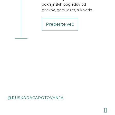
pokrajinskih pogledov od
gričkov, gora, jezer, slikovitih
vasic in mest, bogate
srednjeveške arhitekturne in
Preberite več
kulturne dediščine, skrivnostnih
samostanov, cerkva in templjev
z neštetimi miti in zgodbami
preseneti tudi z izredno
kulinariko, odličnimi vini,
neverjetno gostoljubnostjo in
širokim nasmehom. ODKRIJTE
TOPLO GRUZIJO Z RUSKO
DAČO!
@RUSKADACAPOTOVANJA